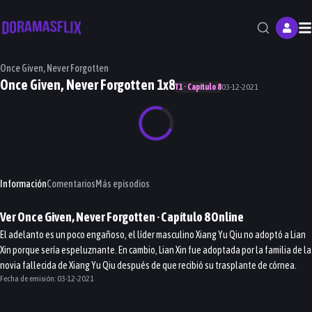
M
Once Given, Never Forgotten
Once Given, Never Forgotten 1x8
T1 · Capítulo 8
03-12-2021
Información
Comentarios
Más episodios
Ver
Once Given, Never Forgotten
· Capítulo
8
Online
El adelanto es un poco engañoso, el líder masculino Xiang Yu Qiu no adoptó a Lian
Xin porque sería espeluznante. En cambio, Lian Xin fue adoptada por la familia de la
novia fallecida de Xiang Yu Qiu después de que recibió su trasplante de córnea.
Fecha de emisión:
03-12-2021