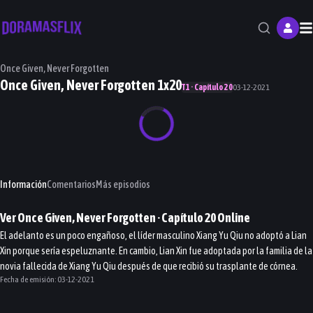
M
Once Given, Never Forgotten
Once Given, Never Forgotten 1x20
T1 · Capítulo 20
03-12-2021
Información
Comentarios
Más episodios
Ver
Once Given, Never Forgotten
· Capítulo
20
Online
El adelanto es un poco engañoso, el líder masculino Xiang Yu Qiu no adoptó a Lian
Xin porque sería espeluznante. En cambio, Lian Xin fue adoptada por la familia de la
novia fallecida de Xiang Yu Qiu después de que recibió su trasplante de córnea.
Fecha de emisión:
03-12-2021