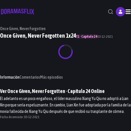
M
Once Given, Never Forgotten
Once Given, Never Forgotten 1x24
T1 · Capítulo 24
03-12-2021
Información
Comentarios
Más episodios
Ver
Once Given, Never Forgotten
· Capítulo
24
Online
El adelanto es un poco engañoso, el líder masculino Xiang Yu Qiu no adoptó a Lian
Xin porque sería espeluznante. En cambio, Lian Xin fue adoptada por la familia de la
novia fallecida de Xiang Yu Qiu después de que recibió su trasplante de córnea.
Fecha de emisión:
03-12-2021