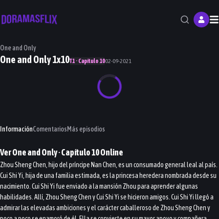
M
One and Only
One and Only 1x10
T1 · Capítulo 10
02-09-2021
Información
Comentarios
Más episodios
Ver
One and Only
· Capítulo
10
Online
Zhou Sheng Chen, hijo del príncipe Nan Chen, es un consumado general leal al país.
Cui Shi Yi, hija de una familia estimada, es la princesa heredera nombrada desde su
nacimiento. Cui Shi Yi fue enviado a la mansión Zhou para aprender algunas
habilidades. Allí, Zhou Sheng Chen y Cui Shi Yi se hicieron amigos. Cui Shi Yi llegó a
admirar las elevadas ambiciones y el carácter caballeroso de Zhou Sheng Chen y
poco a poco se enamoró de él. Ella se convierte en su mayor apoyo y compañera,