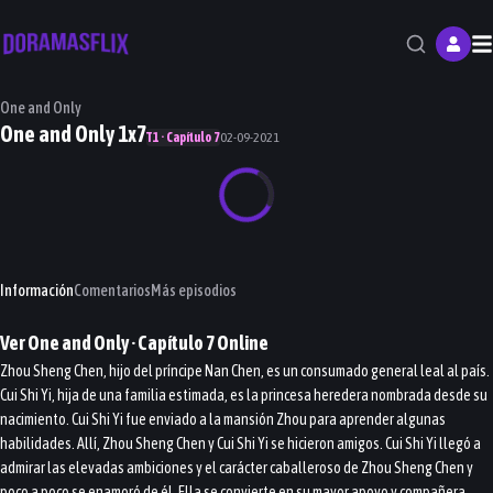
M
One and Only
One and Only 1x7
T1 · Capítulo 7
02-09-2021
Información
Comentarios
Más episodios
Ver
One and Only
· Capítulo
7
Online
Zhou Sheng Chen, hijo del príncipe Nan Chen, es un consumado general leal al país.
Cui Shi Yi, hija de una familia estimada, es la princesa heredera nombrada desde su
nacimiento. Cui Shi Yi fue enviado a la mansión Zhou para aprender algunas
habilidades. Allí, Zhou Sheng Chen y Cui Shi Yi se hicieron amigos. Cui Shi Yi llegó a
admirar las elevadas ambiciones y el carácter caballeroso de Zhou Sheng Chen y
poco a poco se enamoró de él. Ella se convierte en su mayor apoyo y compañera,