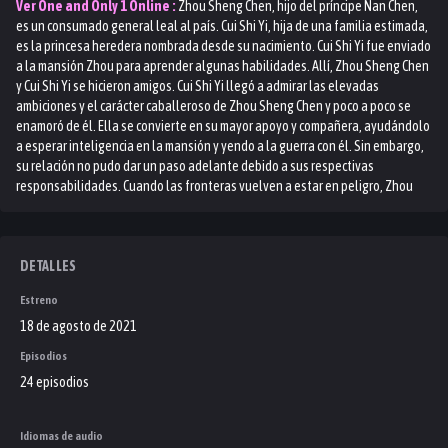
Ver
One and Only 1
Online :
Zhou Sheng Chen, hijo del príncipe Nan Chen,
es un consumado general leal al país. Cui Shi Yi, hija de una familia estimada,
es la princesa heredera nombrada desde su nacimiento. Cui Shi Yi fue enviado
a la mansión Zhou para aprender algunas habilidades. Allí, Zhou Sheng Chen
y Cui Shi Yi se hicieron amigos. Cui Shi Yi llegó a admirar las elevadas
ambiciones y el carácter caballeroso de Zhou Sheng Chen y poco a poco se
enamoró de él. Ella se convierte en su mayor apoyo y compañera, ayudándolo
a esperar inteligencia en la mansión y yendo a la guerra con él. Sin embargo,
su relación no pudo dar un paso adelante debido a sus respectivas
responsabilidades. Cuando las fronteras vuelven a estar en peligro, Zhou
Sheng Chen tiene que liderar al ejército para luchar contra los enemigos,
mientras que Cui Shi Yi tiene que completar su boda con el Príncipe Heredero.
Sin embargo, en este momento, Zhou Sheng Chen resultó gravemente herido.
DETALLES
Estreno
18 de agosto de 2021
Episodios
24 episodios
Idiomas de audio