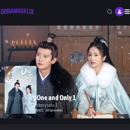
M
One and Only 1
Uno y solo 1
2021 · 24 Episodios