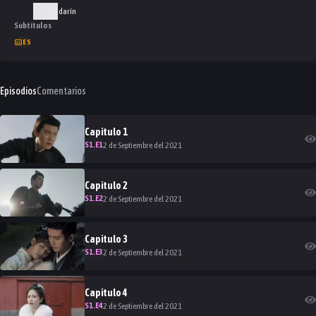
Mandarín
Subtítulos
ES
Episodios
Comentarios
Capitulo
1
S
1
.E
1
2 de Septiembre del 2021
Capitulo
2
S
1
.E
2
2 de Septiembre del 2021
Capitulo
3
S
1
.E
3
2 de Septiembre del 2021
Capitulo
4
S
1
.E
4
2 de Septiembre del 2021