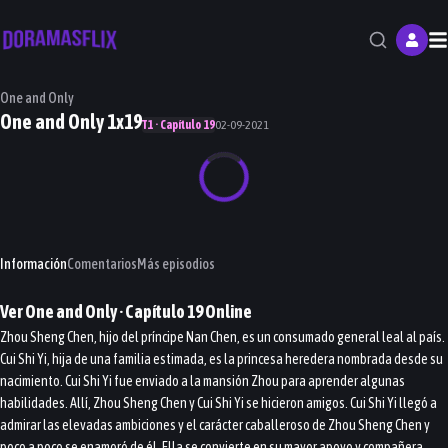
M
One and Only
One and Only 1x19
T1 · Capítulo 19
02-09-2021
Información
Comentarios
Más episodios
Ver
One and Only
· Capítulo
19
Online
Zhou Sheng Chen, hijo del príncipe Nan Chen, es un consumado general leal al país.
Cui Shi Yi, hija de una familia estimada, es la princesa heredera nombrada desde su
nacimiento. Cui Shi Yi fue enviado a la mansión Zhou para aprender algunas
habilidades. Allí, Zhou Sheng Chen y Cui Shi Yi se hicieron amigos. Cui Shi Yi llegó a
admirar las elevadas ambiciones y el carácter caballeroso de Zhou Sheng Chen y
poco a poco se enamoró de él. Ella se convierte en su mayor apoyo y compañera,