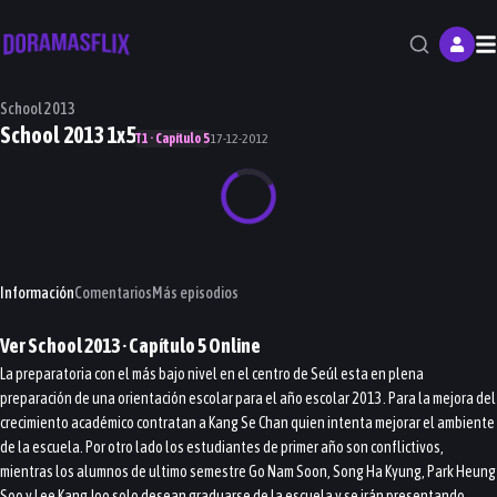
M
School 2013
School 2013 1x5
T1 · Capítulo 5
17-12-2012
Información
Comentarios
Más episodios
Ver
School 2013
· Capítulo
5
Online
La preparatoria con el más bajo nivel en el centro de Seúl esta en plena
preparación de una orientación escolar para el año escolar 2013. Para la mejora del
crecimiento académico contratan a Kang Se Chan quien intenta mejorar el ambiente
de la escuela. Por otro lado los estudiantes de primer año son conflictivos,
mientras los alumnos de ultimo semestre Go Nam Soon, Song Ha Kyung, Park Heung
Soo y Lee Kang Joo solo desean graduarse de la escuela y se irán presentando