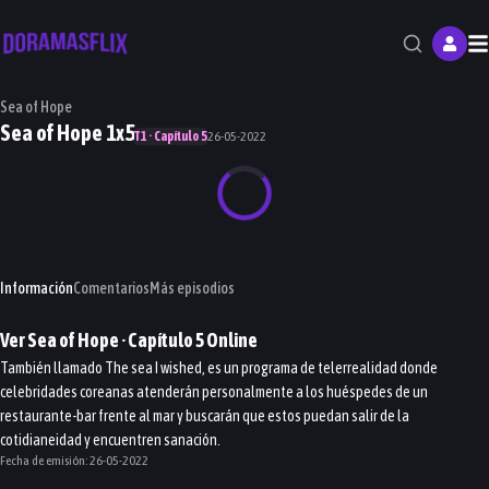
M
Sea of Hope
Sea of Hope 1x5
T1 · Capítulo 5
26-05-2022
Información
Comentarios
Más episodios
Ver
Sea of Hope
· Capítulo
5
Online
También llamado The sea I wished, es un programa de telerrealidad donde
celebridades coreanas atenderán personalmente a los huéspedes de un
restaurante-bar frente al mar y buscarán que estos puedan salir de la
cotidianeidad y encuentren sanación.
Fecha de emisión:
26-05-2022