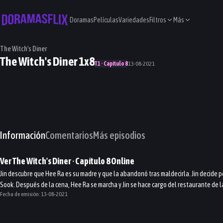
Doramas
Películas
Variedades
Filtros
Más
The Witch's Diner
The Witch's Diner 1x8
T1 · Capítulo 8
13-08-2021
Información
Comentarios
Más episodios
Ver
The Witch's Diner
· Capítulo
8
Online
Jin descubre que Hee Ra es su madre y que la abandonó tras maldecirla. Jin decide pe
Sook. Después de la cena, Hee Ra se marcha y Jin se hace cargo del restaurante de la
Fecha de emisión:
13-08-2021