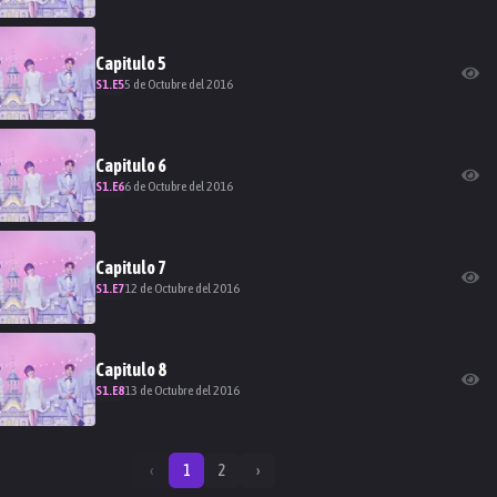
Capitulo
5
S
1
.E
5
5 de Octubre del 2016
Capitulo
6
S
1
.E
6
6 de Octubre del 2016
Capitulo
7
S
1
.E
7
12 de Octubre del 2016
Capitulo
8
S
1
.E
8
13 de Octubre del 2016
‹
1
2
›