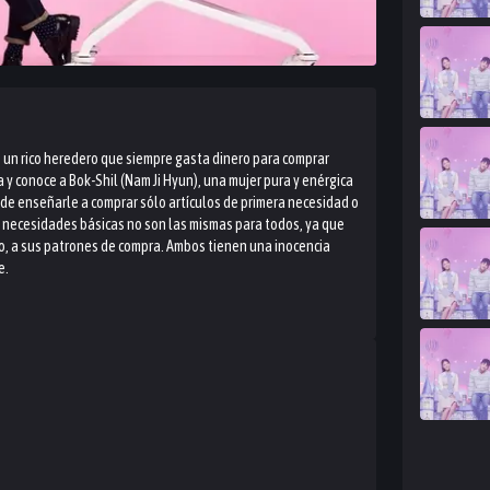
, un rico heredero que siempre gasta dinero para comprar
a y conoce a Bok-Shil (Nam Ji Hyun), una mujer pura y enérgica
o de enseñarle a comprar sólo artículos de primera necesidad o
 necesidades básicas no son las mismas para todos, ya que
to, a sus patrones de compra. Ambos tienen una inocencia
e.