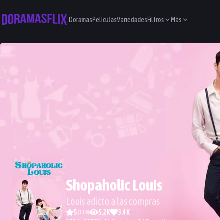
Doramas
Películas
Variedades
Filtros
Más
Shopaholic Louis
Louis adicto a las compras
5
5.2K
3.4K
(
119
)