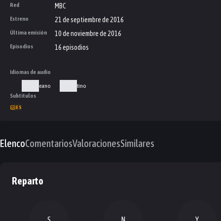
Red
MBC
Estreno
21 de septiembre de 2016
Última emisión
10 de noviembre de 2016
Episodios
16 episodios
Idiomas de audio
Coreano
Latino
Subtítulos
ES
Elenco
Comentarios
Valoraciones
Similares
Reparto
S
N
Y