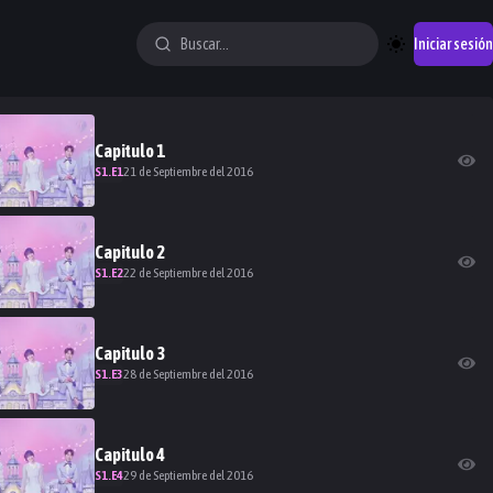
Iniciar sesión
Capitulo
1
S
1
.E
1
21 de Septiembre del 2016
Capitulo
2
S
1
.E
2
22 de Septiembre del 2016
Capitulo
3
S
1
.E
3
28 de Septiembre del 2016
Capitulo
4
S
1
.E
4
29 de Septiembre del 2016