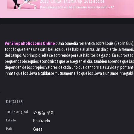
2016 · COREA · 1h 1min/ep · 16 Episodios
Drama
Romance
Comedia
Comedia Romantica
MBC
+
12
Ver
Shopaholic Louis
Online :
Una comedia romántica sobre Louis (Seo In Guk)
todo lo que tiene una sutil belleza que le habla al alma. Un día pierde la memori
del campo. Al principio, ella se sorprende por sus hábitos de gasto. En el proces
pequeños obsequios económicos que le alegran el día, también aprende que las
dependen de los propios valores de cada uno que dan forma a su vida y, por tan
innata que los lleva a cuidarse mutuamente, lo que los lleva a un amor innegabl
DETALLES
Título original
쇼핑왕 루이
Estado
Finalizado
País
Corea