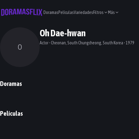
Doramas
Películas
Variedades
Filtros
Más
Oh Dae-hwan
Actor • Cheonan, South Chungcheong, South Korea • 1979
O
Doramas
Filing for Love
My Troublesome Star
Adamas
The Red Sleeve
DORAMA
DORAMA
DORAMA
DORAMA
Películas
Veteran 2: I, the Executioner
Firefighters
PELÍCULA
PELÍCULA