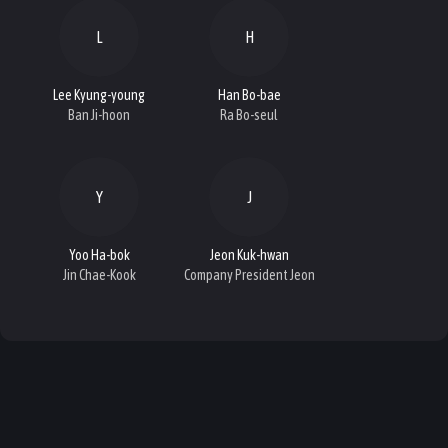
L
H
Lee Kyung-young
Han Bo-bae
Ban Ji-hoon
Ra Bo-seul
Y
J
Yoo Ha-bok
Jeon Kuk-hwan
Jin Chae-Kook
Company President Jeon