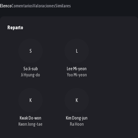
Elenco
Comentarios
Valoraciones
Similares
Reparto
S
L
So Ji-sub
Lee Mi-yeon
Ji Hyung-do
Yoo Mi-yeon
K
K
Kwak Do-won
Kim Dong-jun
Kwon Jong-tae
Ra Hoon