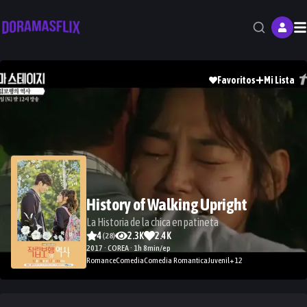
M
Favoritos
Mi Lista
History of Walking Upright
La Historia de la chica en patineta
4
2.3K
2.4K
(
28
)
2017 · COREA · 1h 8min/ep
Romance
Comedia
Comedia Romantica
Juvenil
+
12