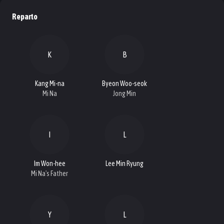
Reparto
K
B
Kang Mi-na
Byeon Woo-seok
Mi Na
Jong Min
I
L
Im Won-hee
Lee Min Ryung
Mi Na's Father
Y
L