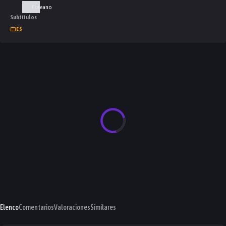
Coreano
Subtítulos
ES
Elenco
Comentarios
Valoraciones
Similares