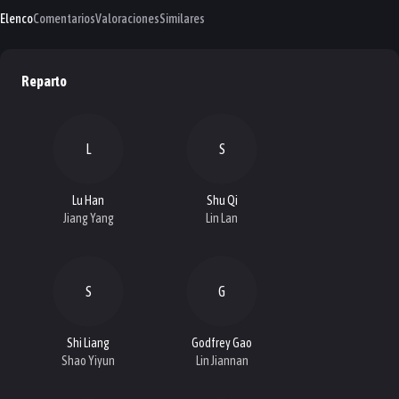
Elenco
Comentarios
Valoraciones
Similares
Reparto
L
S
Lu Han
Shu Qi
Jiang Yang
Lin Lan
S
G
Shi Liang
Godfrey Gao
Shao Yiyun
Lin Jiannan