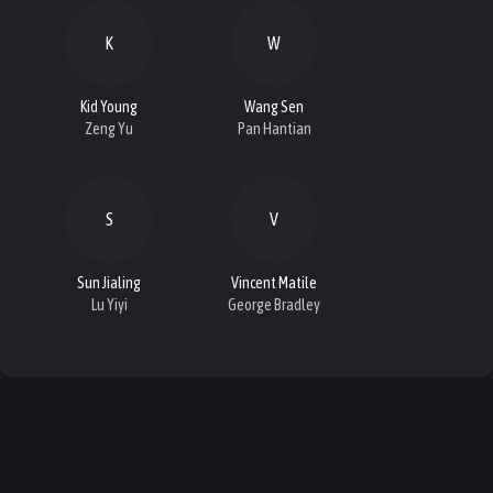
K
W
Kid Young
Wang Sen
Zeng Yu
Pan Hantian
S
V
Sun Jialing
Vincent Matile
Lu Yiyi
George Bradley