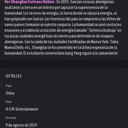
Ver
Shanghai Fortress
Online :
En 2035, fuerzas oscuras alienígenas
asaltaron la tierra en un intento por capturar la supervivencia de la
humanidad. Los tesoros de energía, la tierra donde se ubica la energía, se
han golpeado con fuerza. Las fronteras del país se rompieron y las élites de
varios países formaron un ejército conjunto. La humanidad se unió contra los
invasores y estableció un bastión de energía llamado " Defensa burbuja" en
las pocas ciudades energéticas restantes para defenderse de ataques
alienígenas. Con la caída de las ciudades fortificadas de Nueva York, Tokio,
Nueva Delhi, etc., Shanghai se ha convertido en la última esperanza de la
humanidad. El estudiante universitario Jiang Yang siguió a la comandante
femenina Lin a la Fortaleza de Shanghai para convertirse en comandante. Las
fuerzas alienígenas continúan lanzando un ataque violento, a Lin se le
ordenó proteger el arma secreta para repeler a los alienígenas. Jiang Yang y
varios amigos, "Grey Eagle Squad", se enfrentarán a los invasores
DETALLES
alienígenas y defenderán a la raza humana en Shanghai.
País
China
Red
H.S.M. Entertainment
Estreno
9 de agosto de 2019