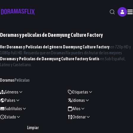
M
Doramas y películas de
Daemyung Culture Factory
Ver Doramas y Películas del género
Daemyung Culture Factory
en 720p HD y
1080p Full HD. Recuerda que en
Doramasflix
puedes disfrutar de los mejores
Doramas y Películas de
Daemyung Culture Factory
Gratis
en Sub Español,
Latino y Castellano.
Doramas
Películas
Géneros
Etiquetas
Países
Idiomas
Subtítulos
Años
Estado
Ordenar
Limpiar