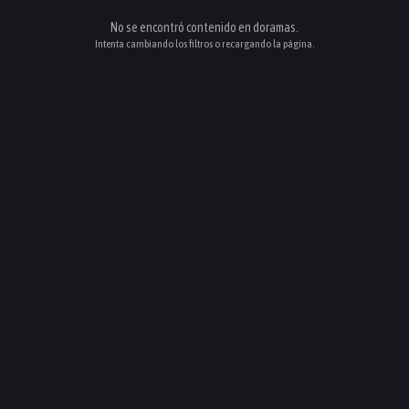
No se encontró contenido en
doramas
.
Intenta cambiando los filtros o recargando la página.