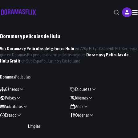
M
Doramas y películas de
Hulu
Ver Doramas y Películas del género
Hulu
en 720p HD y 1080p Full HD. Recuerda
que en
Doramasflix
puedes disfrutar de los mejores
Doramas y Películas de
Hulu
Gratis
en Sub Español, Latino y Castellano.
Doramas
Películas
Géneros
Etiquetas
Países
Idiomas
Subtítulos
Años
Estado
Ordenar
Limpiar
Tempest
Red Swan
Shōgun
Mairunovich
2025
2024
Tomorrow's Cantabile
2024
2021