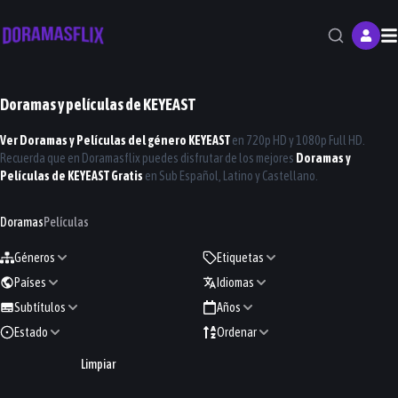
M
Doramas y películas de
KEYEAST
Ver Doramas y Películas del género
KEYEAST
en 720p HD y 1080p Full HD.
Recuerda que en
Doramasflix
puedes disfrutar de los mejores
Doramas y
Películas de
KEYEAST
Gratis
en Sub Español, Latino y Castellano.
Doramas
Películas
Géneros
Etiquetas
Países
Idiomas
Subtítulos
Años
Estado
Ordenar
Limpiar