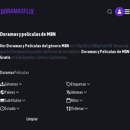
M
Doramas y películas de
MBN
Ver Doramas y Películas del género
MBN
en 720p HD y 1080p Full HD. Recuerda
que en
Doramasflix
puedes disfrutar de los mejores
Doramas y Películas de
MBN
Gratis
en Sub Español, Latino y Castellano.
Doramas
Películas
Géneros
Etiquetas
Países
Idiomas
Subtítulos
Años
Estado
Ordenar
Limpiar
Azure Spring
First Lady
Bad-Memory Eraser
Missing Crown Prince
2026
2025
Perfect Marriage Revenge
Loss Time Life: 2019
2024
2024