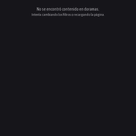
No se encontró contenido en
doramas
.
Intenta cambiando los filtros o recargando la página.