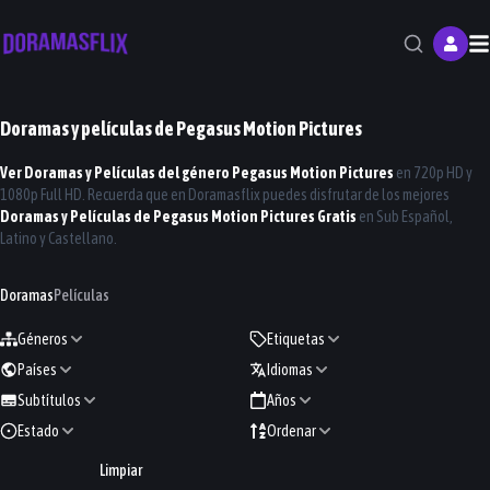
M
Doramas y películas de
Pegasus Motion Pictures
Ver Doramas y Películas del género
Pegasus Motion Pictures
en 720p HD y
1080p Full HD. Recuerda que en
Doramasflix
puedes disfrutar de los mejores
Doramas y Películas de
Pegasus Motion Pictures
Gratis
en Sub Español,
Latino y Castellano.
Doramas
Películas
Géneros
Etiquetas
Países
Idiomas
Subtítulos
Años
Estado
Ordenar
Limpiar