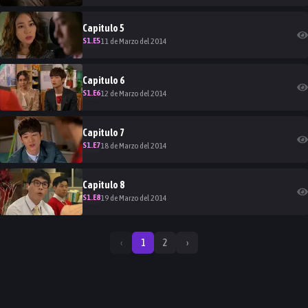
Capitulo
5
S
1
.E
5
11 de Marzo del 2014
Capitulo
6
S
1
.E
6
12 de Marzo del 2014
Capitulo
7
S
1
.E
7
18 de Marzo del 2014
Capitulo
8
S
1
.E
8
19 de Marzo del 2014
‹
1
2
›