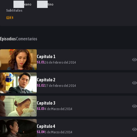
Coreano
Latino
Subtítulos
ES
Episodios
Comentarios
Capitulo
1
S
1
.E
1
26 de Febrero del 2014
Capitulo
2
S
1
.E
2
27 de Febrero del 2014
Capitulo
3
S
1
.E
3
4 de Marzo del 2014
Capitulo
4
S
1
.E
4
5 de Marzo del 2014