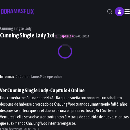
M
Cunning Single Lady
Cunning Single Lady 1x4
T1 · Capítulo 4
05-03-2014
Información
Comentarios
Más episodios
Ver
Cunning Single Lady
· Capítulo
4
Online
Una comedia romántica sobre Na Ae Ra quien sueña con conocer a un caballero
después de haberse divorciado de Cha Jung Woo cuando su matrimonio falló, años
después se entera que es el dueño de una empresa exitosa (D&T Software
Ventures), ella se vuelve a encontrar con él y trata de seducirlo de nuevo, mientras
que el ex marido Cha Jung Woo intenta vengarse.
Fecha de emisión:
05-03-2014