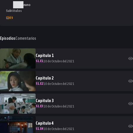
Coreano
Subtítulos
ES
Episodios
Comentarios
Capitulo
1
S
1
.E
1
10 de Octubre del 2021
Capitulo
2
S
1
.E
2
10 de Octubre del 2021
Capitulo
3
S
1
.E
3
10 de Octubre del 2021
Capitulo
4
S
1
.E
4
10 de Octubre del 2021