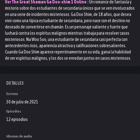
Ver
The Great Shaman Ga Doo-shim 1
Online :
Un romance de fantasía y
misterio sobre dos estudiantes de secundaria únicos que se ven involucrados
en una serie de incidentes misteriosos. Ga Doo Shim, de 18 años, que desea
vivir como una típica estudiante de secundaria, pero nace con el destino no
deseado de convertirse en chamán. Es un personaje valiente y fuerte que
luchará contra los espíritus malignos mientras trabaja para resolver casos
misteriosos. Na Woo Soo, una estudiante de secundaria casi perfecta con
antecedentes ricos, apariencia atractiva y calificaciones sobresalientes.
Cuando Ga Doo Shim aparece repentinamente en su vida, gana la habilidad
de ver espíritus malignos, y los dos se enredan juntos en casos misteriosos.
DETALLES
Estreno
30 de julio de 2021
Episodios
12 episodios
Idiomas de audio