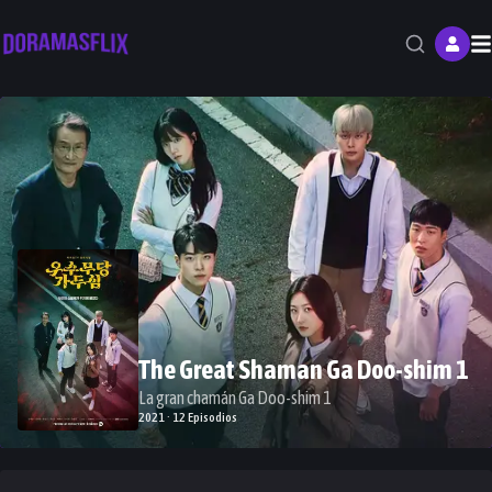
M
The Great Shaman Ga Doo-shim 1
La gran chamán Ga Doo-shim 1
2021 · 12 Episodios