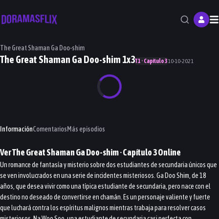
M
The Great Shaman Ga Doo-shim
The Great Shaman Ga Doo-shim 1x3
T1 · Capítulo 3
10-10-2021
Información
Comentarios
Más episodios
Ver
The Great Shaman Ga Doo-shim
· Capítulo
3
Online
Un romance de fantasía y misterio sobre dos estudiantes de secundaria únicos que
se ven involucrados en una serie de incidentes misteriosos. Ga Doo Shim, de 18
años, que desea vivir como una típica estudiante de secundaria, pero nace con el
destino no deseado de convertirse en chamán. Es un personaje valiente y fuerte
que luchará contra los espíritus malignos mientras trabaja para resolver casos
misteriosos. Na Woo Soo, una estudiante de secundaria casi perfecta con