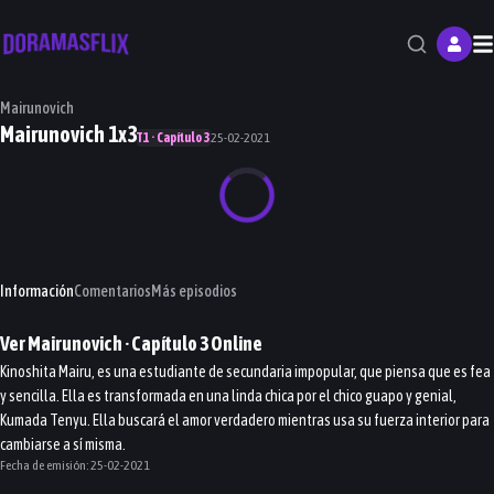
M
Mairunovich
Mairunovich 1x3
T1 · Capítulo 3
25-02-2021
Información
Comentarios
Más episodios
Ver
Mairunovich
· Capítulo
3
Online
Kinoshita Mairu, es una estudiante de secundaria impopular, que piensa que es fea
y sencilla. Ella es transformada en una linda chica por el chico guapo y genial,
Kumada Tenyu. Ella buscará el amor verdadero mientras usa su fuerza interior para
cambiarse a sí misma.
Fecha de emisión:
25-02-2021