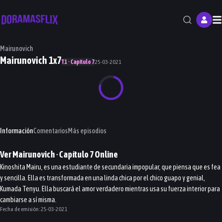
M
Mairunovich
Mairunovich 1x7
T1 · Capítulo 7
25-03-2021
Información
Comentarios
Más episodios
Ver
Mairunovich
· Capítulo
7
Online
Kinoshita Mairu, es una estudiante de secundaria impopular, que piensa que es fea
y sencilla. Ella es transformada en una linda chica por el chico guapo y genial,
Kumada Tenyu. Ella buscará el amor verdadero mientras usa su fuerza interior para
cambiarse a sí misma.
Fecha de emisión:
25-03-2021