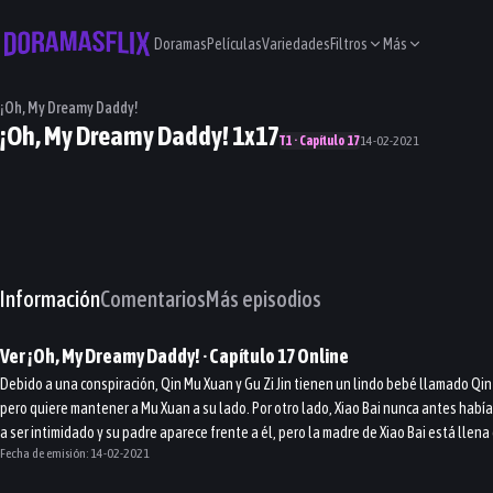
Doramas
Películas
Variedades
Filtros
Más
¡Oh, My Dreamy Daddy!
¡Oh, My Dreamy Daddy! 1x17
T1 · Capítulo 17
14-02-2021
Información
Comentarios
Más episodios
Ver
¡Oh, My Dreamy Daddy!
· Capítulo
17
Online
Debido a una conspiración, Qin Mu Xuan y Gu Zi Jin tienen un lindo bebé llamado Qin X
pero quiere mantener a Mu Xuan a su lado. Por otro lado, Xiao Bai nunca antes habí
a ser intimidado y su padre aparece frente a él, pero la madre de Xiao Bai está llena 
Fecha de emisión:
14-02-2021