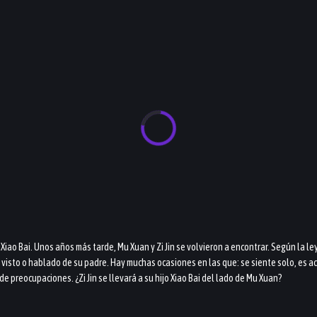
iao Bai. Unos años más tarde, Mu Xuan y Zi Jin se volvieron a encontrar. Según la ley
a visto o hablado de su padre. Hay muchas ocasiones en las que: se siente solo, es
de preocupaciones. ¿Zi Jin se llevará a su hijo Xiao Bai del lado de Mu Xuan?