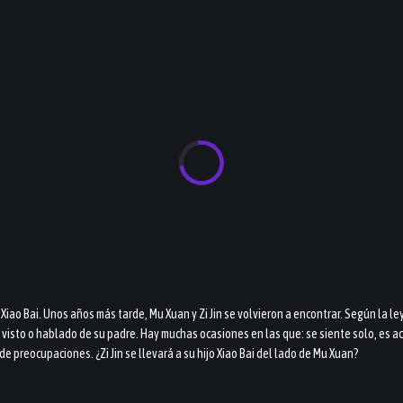
iao Bai. Unos años más tarde, Mu Xuan y Zi Jin se volvieron a encontrar. Según la ley
a visto o hablado de su padre. Hay muchas ocasiones en las que: se siente solo, es
de preocupaciones. ¿Zi Jin se llevará a su hijo Xiao Bai del lado de Mu Xuan?