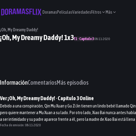
Doramas
Películas
Variedades
Filtros
Más
¡Oh, My Dreamy Daddy!
¡Oh, My Dreamy Daddy! 1x3
T1 · Capítulo 3
08-11-2020
Información
Comentarios
Más episodios
Ver
¡Oh, My Dreamy Daddy!
· Capítulo
3
Online
Debido a una conspiración, Qin Mu Xuan y Gu Zi Jin tienen un lindo bebé llamado Qin X
pero quiere mantener a Mu Xuan a su lado. Por otro lado, Xiao Bai nunca antes habí
a ser intimidado y su padre aparece frente a él, pero la madre de Xiao Bai está llena 
Fecha de emisión:
08-11-2020