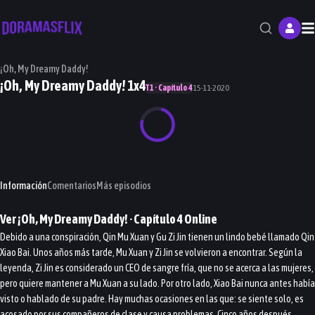
M
¡Oh, My Dreamy Daddy!
¡Oh, My Dreamy Daddy! 1x4
T1 · Capítulo 4
15-11-2020
Información
Comentarios
Más episodios
Ver
¡Oh, My Dreamy Daddy!
· Capítulo
4
Online
Debido a una conspiración, Qin Mu Xuan y Gu Zi Jin tienen un lindo bebé llamado Qin
Xiao Bai. Unos años más tarde, Mu Xuan y Zi Jin se volvieron a encontrar. Según la
leyenda, Zi Jin es considerado un CEO de sangre fría, que no se acerca a las mujeres,
pero quiere mantener a Mu Xuan a su lado. Por otro lado, Xiao Bai nunca antes había
visto o hablado de su padre. Hay muchas ocasiones en las que: se siente solo, es
acosado por sus compañeros de clase y causa problemas. Cinco años después,