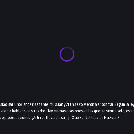
iao Bai. Unos años más tarde, Mu Xuan y Zi Jin se volvieron a encontrar. Según la ley
a visto o hablado de su padre. Hay muchas ocasiones en las que: se siente solo, es
de preocupaciones. ¿Zi Jin se llevará a su hijo Xiao Bai del lado de Mu Xuan?