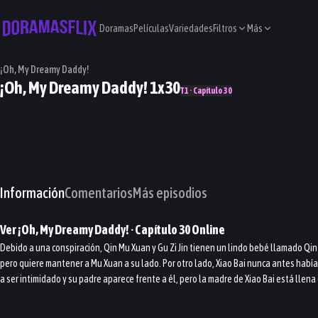
Doramas
Películas
Variedades
Filtros
Más
¡Oh, My Dreamy Daddy!
¡Oh, My Dreamy Daddy! 1x30
T1 · Capítulo 30
Información
Comentarios
Más episodios
Ver
¡Oh, My Dreamy Daddy!
· Capítulo
30
Online
Debido a una conspiración, Qin Mu Xuan y Gu Zi Jin tienen un lindo bebé llamado Qin X
pero quiere mantener a Mu Xuan a su lado. Por otro lado, Xiao Bai nunca antes habí
a ser intimidado y su padre aparece frente a él, pero la madre de Xiao Bai está llena 