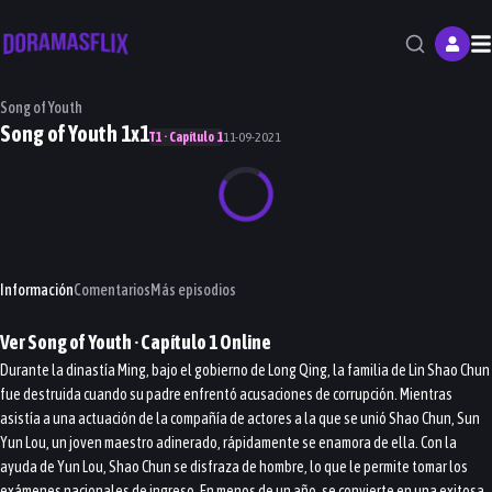
M
Song of Youth
Song of Youth 1x1
T1 · Capítulo 1
11-09-2021
Información
Comentarios
Más episodios
Ver
Song of Youth
· Capítulo
1
Online
Durante la dinastía Ming, bajo el gobierno de Long Qing, la familia de Lin Shao Chun
fue destruida cuando su padre enfrentó acusaciones de corrupción. Mientras
asistía a una actuación de la compañía de actores a la que se unió Shao Chun, Sun
Yun Lou, un joven maestro adinerado, rápidamente se enamora de ella. Con la
ayuda de Yun Lou, Shao Chun se disfraza de hombre, lo que le permite tomar los
exámenes nacionales de ingreso. En menos de un año, se convierte en una exitosa