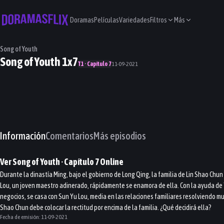
Doramas
Películas
Variedades
Filtros
Más
Song of Youth
Song of Youth 1x7
T1 · Capítulo 7
11-09-2021
Información
Comentarios
Más episodios
Ver
Song of Youth
· Capítulo
7
Online
Durante la dinastía Ming, bajo el gobierno de Long Qing, la familia de Lin Shao Chu
Lou, un joven maestro adinerado, rápidamente se enamora de ella. Con la ayuda de 
negocios, se casa con Sun Yu Lou, media en las relaciones familiares resolviendo muc
Shao Chun debe colocar la rectitud por encima de la familia. ¿Qué decidirá ella?
Fecha de emisión:
11-09-2021