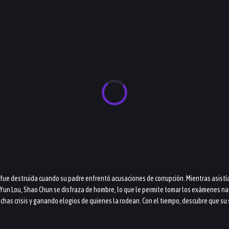
n fue destruida cuando su padre enfrentó acusaciones de corrupción. Mientras asistí
Yun Lou, Shao Chun se disfraza de hombre, lo que le permite tomar los exámenes nac
has crisis y ganando elogios de quienes la rodean. Con el tiempo, descubre que su su