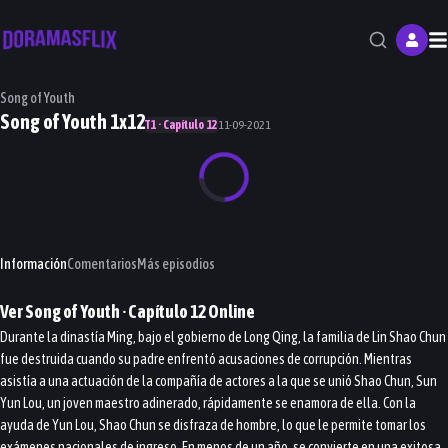
M
Song of Youth
Song of Youth 1x12
T1 · Capítulo 12
11-09-2021
Información
Comentarios
Más episodios
Ver
Song of Youth
· Capítulo
12
Online
Durante la dinastía Ming, bajo el gobierno de Long Qing, la familia de Lin Shao Chun
fue destruida cuando su padre enfrentó acusaciones de corrupción. Mientras
asistía a una actuación de la compañía de actores a la que se unió Shao Chun, Sun
Yun Lou, un joven maestro adinerado, rápidamente se enamora de ella. Con la
ayuda de Yun Lou, Shao Chun se disfraza de hombre, lo que le permite tomar los
exámenes nacionales de ingreso. En menos de un año, se convierte en una exitosa