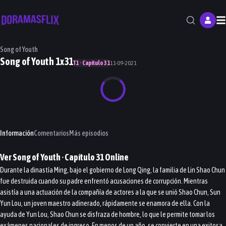
M
Song of Youth
Song of Youth 1x31
T1 · Capítulo 31
11-09-2021
Información
Comentarios
Más episodios
Ver
Song of Youth
· Capítulo
31
Online
Durante la dinastía Ming, bajo el gobierno de Long Qing, la familia de Lin Shao Chun
fue destruida cuando su padre enfrentó acusaciones de corrupción. Mientras
asistía a una actuación de la compañía de actores a la que se unió Shao Chun, Sun
Yun Lou, un joven maestro adinerado, rápidamente se enamora de ella. Con la
ayuda de Yun Lou, Shao Chun se disfraza de hombre, lo que le permite tomar los
exámenes nacionales de ingreso. En menos de un año, se convierte en una exitosa