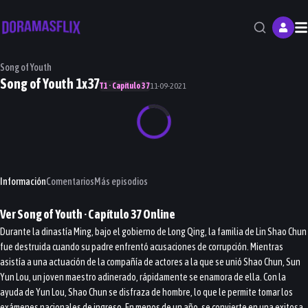
M
Song of Youth
Song of Youth 1x37
T1 · Capítulo 37
11-09-2021
Información
Comentarios
Más episodios
Ver
Song of Youth
· Capítulo
37
Online
Durante la dinastía Ming, bajo el gobierno de Long Qing, la familia de Lin Shao Chun
fue destruida cuando su padre enfrentó acusaciones de corrupción. Mientras
asistía a una actuación de la compañía de actores a la que se unió Shao Chun, Sun
Yun Lou, un joven maestro adinerado, rápidamente se enamora de ella. Con la
ayuda de Yun Lou, Shao Chun se disfraza de hombre, lo que le permite tomar los
exámenes nacionales de ingreso. En menos de un año, se convierte en una exitosa