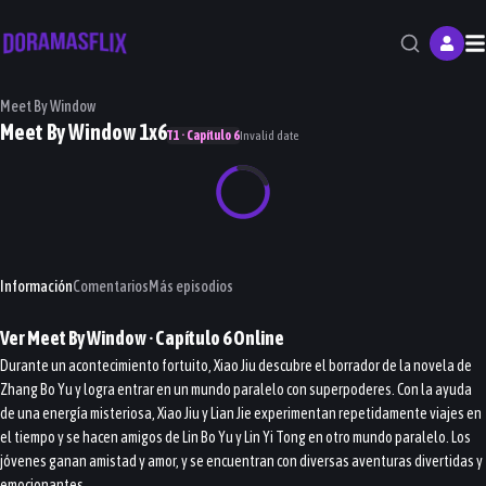
M
Meet By Window
Meet By Window 1x6
T1 · Capítulo 6
Invalid date
Información
Comentarios
Más episodios
Ver
Meet By Window
· Capítulo
6
Online
Durante un acontecimiento fortuito, Xiao Jiu descubre el borrador de la novela de
Zhang Bo Yu y logra entrar en un mundo paralelo con superpoderes. Con la ayuda
de una energía misteriosa, Xiao Jiu y Lian Jie experimentan repetidamente viajes en
el tiempo y se hacen amigos de Lin Bo Yu y Lin Yi Tong en otro mundo paralelo. Los
jóvenes ganan amistad y amor, y se encuentran con diversas aventuras divertidas y
emocionantes.