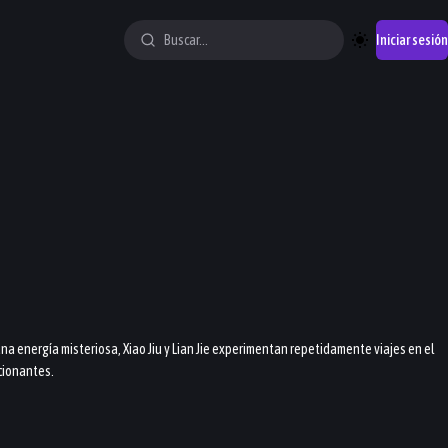
Iniciar sesión
a energía misteriosa, Xiao Jiu y Lian Jie experimentan repetidamente viajes en el
cionantes.