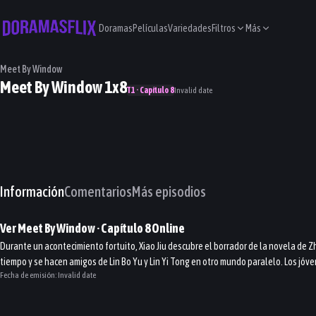
Doramas
Películas
Variedades
Filtros
Más
Meet By Window
Meet By Window 1x8
T1 · Capítulo 8
Invalid date
Información
Comentarios
Más episodios
Ver
Meet By Window
· Capítulo
8
Online
Durante un acontecimiento fortuito, Xiao Jiu descubre el borrador de la novela de Z
tiempo y se hacen amigos de Lin Bo Yu y Lin Yi Tong en otro mundo paralelo. Los jó
Fecha de emisión:
Invalid date