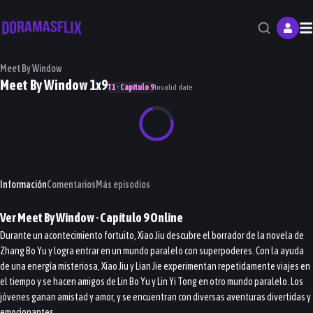
M
Meet By Window
Meet By Window 1x9
T1 · Capítulo 9
Invalid date
Información
Comentarios
Más episodios
Ver
Meet By Window
· Capítulo
9
Online
Durante un acontecimiento fortuito, Xiao Jiu descubre el borrador de la novela de
Zhang Bo Yu y logra entrar en un mundo paralelo con superpoderes. Con la ayuda
de una energía misteriosa, Xiao Jiu y Lian Jie experimentan repetidamente viajes en
el tiempo y se hacen amigos de Lin Bo Yu y Lin Yi Tong en otro mundo paralelo. Los
jóvenes ganan amistad y amor, y se encuentran con diversas aventuras divertidas y
emocionantes.