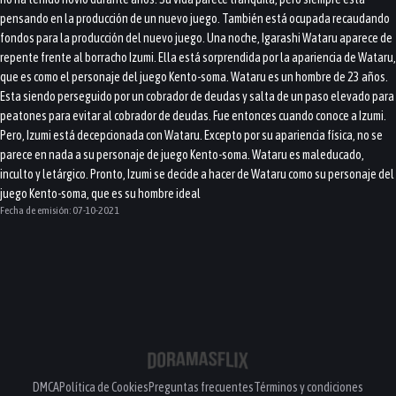
pensando en la producción de un nuevo juego. También está ocupada recaudando
fondos para la producción del nuevo juego. Una noche, Igarashi Wataru aparece de
repente frente al borracho Izumi. Ella está sorprendida por la apariencia de Wataru,
que es como el personaje del juego Kento-soma. Wataru es un hombre de 23 años.
Esta siendo perseguido por un cobrador de deudas y salta de un paso elevado para
peatones para evitar al cobrador de deudas. Fue entonces cuando conoce a Izumi.
Pero, Izumi está decepcionada con Wataru. Excepto por su apariencia física, no se
parece en nada a su personaje de juego Kento-soma. Wataru es maleducado,
inculto y letárgico. Pronto, Izumi se decide a hacer de Wataru como su personaje del
juego Kento-soma, que es su hombre ideal
Fecha de emisión:
07-10-2021
DMCA
Política de Cookies
Preguntas frecuentes
Términos y condiciones