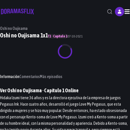
M
Oshi no Oujisama
Oshi no Oujisama 1x1
T1 · Capítulo 1
07-10-2021
Información
Comentarios
Más episodios
Ver
Oshi no Oujisama
· Capítulo
1
Online
Hidaka Izumi tiene 36 años y es la directora ejecutiva de la empresa de juegos
Pegasus Ink. Hace cuatro años, desarrolló el juego Love My Pegasus, que esta
dirigido a mujeres y se hizo muy popular. Desde entonces, ha estado obsesionada
con el personaje Kento-soma de Love My Pegasus. Izumi creó a Kento-soma a partir
de su hombre ideal, con la misma personalidad y apariencia. Debido a Kento-soma,
no ha tenido novio durante años. Su vida parece tranquila, pero siempre está