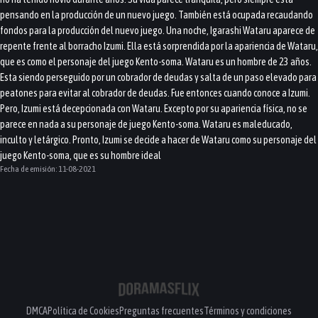
pensando en la producción de un nuevo juego. También está ocupada recaudando
fondos para la producción del nuevo juego. Una noche, Igarashi Wataru aparece de
repente frente al borracho Izumi. Ella está sorprendida por la apariencia de Wataru,
que es como el personaje del juego Kento-soma. Wataru es un hombre de 23 años.
Esta siendo perseguido por un cobrador de deudas y salta de un paso elevado para
peatones para evitar al cobrador de deudas. Fue entonces cuando conoce a Izumi.
Pero, Izumi está decepcionada con Wataru. Excepto por su apariencia física, no se
parece en nada a su personaje de juego Kento-soma. Wataru es maleducado,
inculto y letárgico. Pronto, Izumi se decide a hacer de Wataru como su personaje del
juego Kento-soma, que es su hombre ideal
Fecha de emisión:
11-08-2021
DMCA
Política de Cookies
Preguntas frecuentes
Términos y condiciones