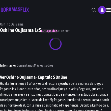
M
Oshi no Oujisama
Oshi no Oujisama 1x5
T1 · Capítulo 5
11-08-2021
Información
Comentarios
Más episodios
Ver
Oshi no Oujisama
· Capítulo
5
Online
Hidaka Izumi tiene 36 años y es la directora ejecutiva de la empresa de juegos
Pegasus Ink. Hace cuatro años, desarrolló el juego Love My Pegasus, que esta
dirigido a mujeres y se hizo muy popular. Desde entonces, ha estado obsesionada
con el personaje Kento-soma de Love My Pegasus. Izumi creó a Kento-soma a partir
de su hombre ideal, con la misma personalidad y apariencia. Debido a Kento-soma,
no ha tenido novio durante años. Su vida parece tranquila, pero siempre está