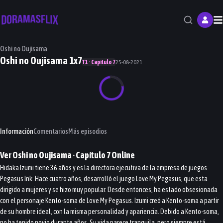
M
Oshi no Oujisama
Oshi no Oujisama 1x7
T1 · Capítulo 7
25-08-2021
Información
Comentarios
Más episodios
Ver
Oshi no Oujisama
· Capítulo
7
Online
Hidaka Izumi tiene 36 años y es la directora ejecutiva de la empresa de juegos
Pegasus Ink. Hace cuatro años, desarrolló el juego Love My Pegasus, que esta
dirigido a mujeres y se hizo muy popular. Desde entonces, ha estado obsesionada
con el personaje Kento-soma de Love My Pegasus. Izumi creó a Kento-soma a partir
de su hombre ideal, con la misma personalidad y apariencia. Debido a Kento-soma,
no ha tenido novio durante años. Su vida parece tranquila, pero siempre está