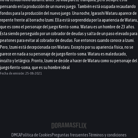
pensando en la producción de un nuevo juego. También está ocupada recaudando
fondos para la producción del nuevo juego. Una noche, Igarashi Wataru aparece de
repente frente al borracho Izumi. Ella está sorprendida por la apariencia de Wataru,
que es como el personaje del juego Kento-soma. Wataru es un hombre de 23 años.
Esta siendo perseguido por un cobrador de deudas y salta de un paso elevado para
peatones para evitar al cobrador de deudas. Fue entonces cuando conoce a Izumi.
Pero, Izumi está decepcionada con Wataru. Excepto por su apariencia física, no se
parece en nada a su personaje de juego Kento-soma. Wataru es maleducado,
inculto y letárgico. Pronto, Izumi se decide a hacer de Wataru como su personaje del
juego Kento-soma, que es su hombre ideal
Fecha de emisión:
25-08-2021
DMCA
Política de Cookies
Preguntas frecuentes
Términos y condiciones