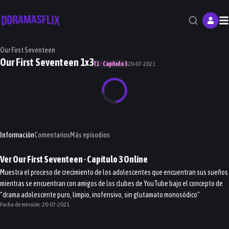
M
Our First Seventeen
Our First Seventeen 1x3
T1 · Capítulo 3
20-07-2021
Información
Comentarios
Más episodios
Ver
Our First Seventeen
· Capítulo
3
Online
Muestra el proceso de crecimiento de los adolescentes que encuentran sus sueños
mientras se encuentran con amigos de los clubes de YouTube bajo el concepto de
“drama adolescente puro, limpio, inofensivo, sin glutamato monosódico”
Fecha de emisión:
20-07-2021