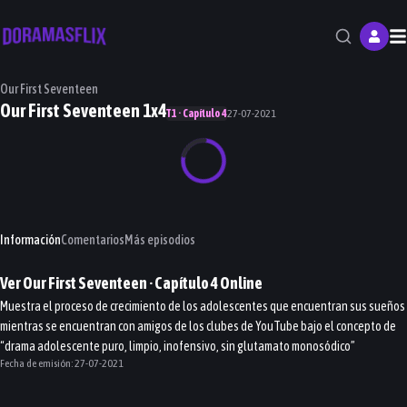
M
Our First Seventeen
Our First Seventeen 1x4
T1 · Capítulo 4
27-07-2021
Información
Comentarios
Más episodios
Ver
Our First Seventeen
· Capítulo
4
Online
Muestra el proceso de crecimiento de los adolescentes que encuentran sus sueños
mientras se encuentran con amigos de los clubes de YouTube bajo el concepto de
“drama adolescente puro, limpio, inofensivo, sin glutamato monosódico”
Fecha de emisión:
27-07-2021