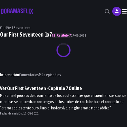
M
Our First Seventeen
Our First Seventeen 1x7
T1 · Capítulo 7
17-08-2021
Información
Comentarios
Más episodios
Ver
Our First Seventeen
· Capítulo
7
Online
Muestra el proceso de crecimiento de los adolescentes que encuentran sus sueños
mientras se encuentran con amigos de los clubes de YouTube bajo el concepto de
“drama adolescente puro, limpio, inofensivo, sin glutamato monosódico”
Fecha de emisión:
17-08-2021