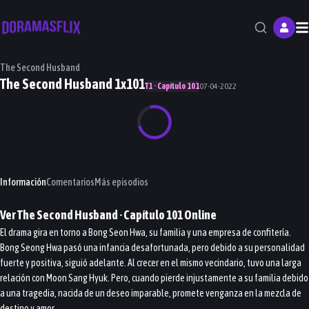
M
The Second Husband
The Second Husband 1x101
T1 · Capítulo 101
07-04-2022
Información
Comentarios
Más episodios
Ver
The Second Husband
· Capítulo
101
Online
El drama gira en torno a Bong Seon Hwa, su familia y una empresa de confitería.
Bong Seong Hwa pasó una infancia desafortunada, pero debido a su personalidad
fuerte y positiva, siguió adelante. Al crecer en el mismo vecindario, tuvo una larga
relación con Moon Sang Hyuk. Pero, cuando pierde injustamente a su familia debido
a una tragedia, nacida de un deseo imparable, promete venganza en la mezcla de
destino y amor.