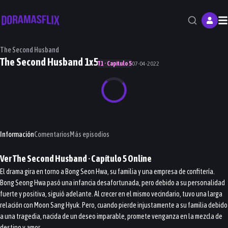
M
The Second Husband
The Second Husband 1x5
T1 · Capítulo 5
07-04-2022
Información
Comentarios
Más episodios
Ver
The Second Husband
· Capítulo
5
Online
El drama gira en torno a Bong Seon Hwa, su familia y una empresa de confitería.
Bong Seong Hwa pasó una infancia desafortunada, pero debido a su personalidad
fuerte y positiva, siguió adelante. Al crecer en el mismo vecindario, tuvo una larga
relación con Moon Sang Hyuk. Pero, cuando pierde injustamente a su familia debido
a una tragedia, nacida de un deseo imparable, promete venganza en la mezcla de
destino y amor.