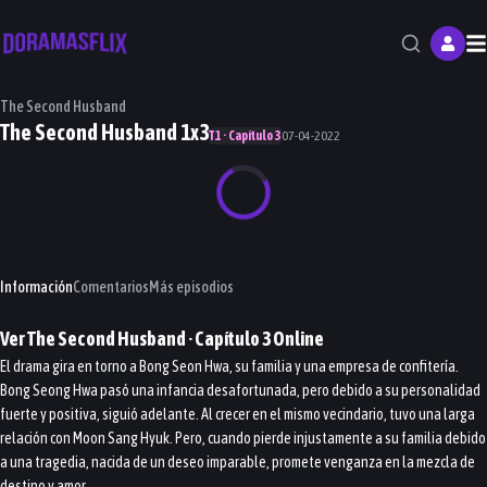
M
The Second Husband
The Second Husband 1x3
T1 · Capítulo 3
07-04-2022
Información
Comentarios
Más episodios
Ver
The Second Husband
· Capítulo
3
Online
El drama gira en torno a Bong Seon Hwa, su familia y una empresa de confitería.
Bong Seong Hwa pasó una infancia desafortunada, pero debido a su personalidad
fuerte y positiva, siguió adelante. Al crecer en el mismo vecindario, tuvo una larga
relación con Moon Sang Hyuk. Pero, cuando pierde injustamente a su familia debido
a una tragedia, nacida de un deseo imparable, promete venganza en la mezcla de
destino y amor.