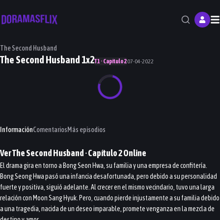
M
The Second Husband
The Second Husband 1x2
T1 · Capítulo 2
07-04-2022
Información
Comentarios
Más episodios
Ver
The Second Husband
· Capítulo
2
Online
El drama gira en torno a Bong Seon Hwa, su familia y una empresa de confitería.
Bong Seong Hwa pasó una infancia desafortunada, pero debido a su personalidad
fuerte y positiva, siguió adelante. Al crecer en el mismo vecindario, tuvo una larga
relación con Moon Sang Hyuk. Pero, cuando pierde injustamente a su familia debido
a una tragedia, nacida de un deseo imparable, promete venganza en la mezcla de
destino y amor.