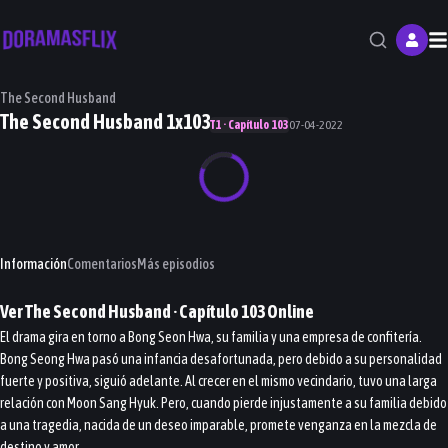
M
The Second Husband
The Second Husband 1x103
T1 · Capítulo 103
07-04-2022
Información
Comentarios
Más episodios
Ver
The Second Husband
· Capítulo
103
Online
El drama gira en torno a Bong Seon Hwa, su familia y una empresa de confitería.
Bong Seong Hwa pasó una infancia desafortunada, pero debido a su personalidad
fuerte y positiva, siguió adelante. Al crecer en el mismo vecindario, tuvo una larga
relación con Moon Sang Hyuk. Pero, cuando pierde injustamente a su familia debido
a una tragedia, nacida de un deseo imparable, promete venganza en la mezcla de
destino y amor.