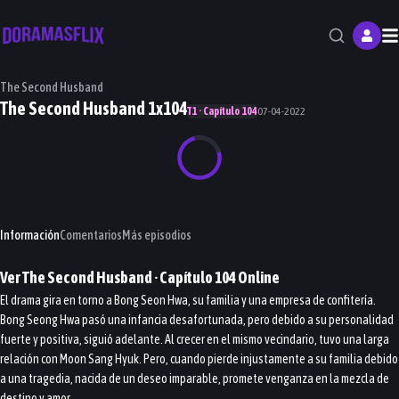
M
The Second Husband
The Second Husband 1x104
T1 · Capítulo 104
07-04-2022
Información
Comentarios
Más episodios
Ver
The Second Husband
· Capítulo
104
Online
El drama gira en torno a Bong Seon Hwa, su familia y una empresa de confitería.
Bong Seong Hwa pasó una infancia desafortunada, pero debido a su personalidad
fuerte y positiva, siguió adelante. Al crecer en el mismo vecindario, tuvo una larga
relación con Moon Sang Hyuk. Pero, cuando pierde injustamente a su familia debido
a una tragedia, nacida de un deseo imparable, promete venganza en la mezcla de
destino y amor.